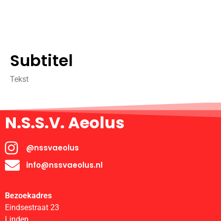
Subtitel
Tekst
N.S.S.V. Aeolus
@nssvaeolus
info@nssvaeolus.nl
Bezoekadres
Eindsestraat 23
Linden